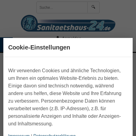
🔍
Anmelden
☰
🛒 Warenkorb
Cookie-Einstellungen
>
Bad- und Toilettenhilfen
>
Badewannenlift
>
Zubehör
Badewannenlifter
Wir verwenden Cookies und ähnliche Technologien,
um Ihnen ein optimales Website-Erlebnis zu bieten.
Einige davon sind technisch notwendig, während
andere uns helfen, diese Website und Ihre Erfahrung
zu verbessern. Personenbezogene Daten können
verarbeitet werden (z.B. IP-Adressen), z.B. für
personalisierte Anzeigen und Inhalte oder Anzeigen-
und Inhaltsmessung.
Impressum
|
Datenschutzerklärung