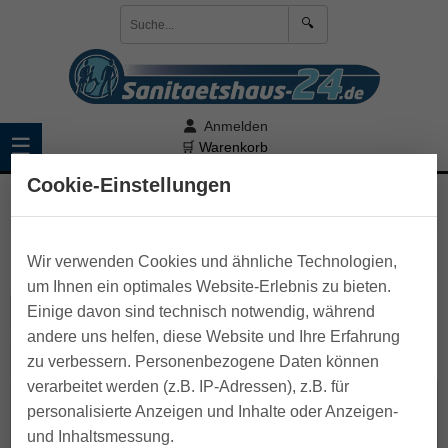
🔍
Anmelden
☰
🛒 Warenkorb
Cookie-Einstellungen
>
Rollstuhl
Standardrollstuhl
Wir verwenden Cookies und ähnliche Technologien,
um Ihnen ein optimales Website-Erlebnis zu bieten.
Einige davon sind technisch notwendig, während
Faltrollstuhl mit Steckachsen
andere uns helfen, diese Website und Ihre Erfahrung
Die richtige Sitzbreite
Sicher Bremsen
zu verbessern. Personenbezogene Daten können
verarbeitet werden (z.B. IP-Adressen), z.B. für
personalisierte Anzeigen und Inhalte oder Anzeigen-
Ein Standardrollstuhl
aus dem Sanitätshaus
bietet die für
und Inhaltsmessung.
eine Grundversorgung notwendigen Ausstattung, wenn