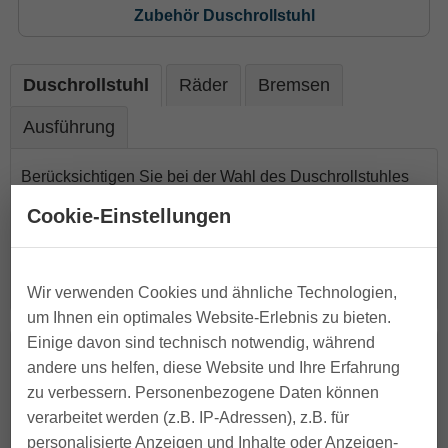
Zubehör Duschrollstuhl
Duschrollstuhl
Räder
Bremsen
Ausführung
Berücksichtigen Sie bei der Wahl des Duschrollstuhles
die benötigte Sitzbreite, Sitzhöhe, aber auch die Größe
Cookie-Einstellungen
der vorhandenen Dusche. Prüfen Sie, ob in Ihrer Dusche
ausreichend Platz in der Breite und Länge zum Ein- und
Aussteigen vorhanden ist.
Wir verwenden Cookies und ähnliche Technologien,
um Ihnen ein optimales Website-Erlebnis zu bieten.
Einige davon sind technisch notwendig, während
andere uns helfen, diese Website und Ihre Erfahrung
Dusch- und Toilettenrollstuhl Etac
zu verbessern. Personenbezogene Daten können
Clean
verarbeitet werden (z.B. IP-Adressen), z.B. für
personalisierte Anzeigen und Inhalte oder Anzeigen-