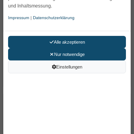
und Inhaltsmessung.
Impressum
|
Datenschutzerklärung
Alle akzeptieren
Nur notwendige
Der schmale Dusch- und Toilettenrollstuhl Etac Clean ist
ein bewährtes, hochwertiges und universelles Hilfsmittel
Einstellungen
aus dem Sanitätshaus für den Pflegealltag
...
339,00 €
Dusch- und Toilettenrollstuhl Etac Swift
Mobil-2