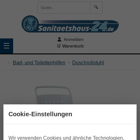
🔍
Anmelden
☰
🛒 Warenkorb
>
Bad- und Toilettenhilfen
>
Duschrollstuhl
Cookie-Einstellungen
Wir verwenden Cookies und ähnliche Technologien,