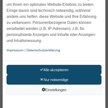
um Ihnen ein optimales Website-Erlebnis zu bieten.
Einige davon sind technisch notwendig, während
andere uns helfen, diese Website und Ihre Erfahrung
zu verbessern. Personenbezogene Daten können
verarbeitet werden (z.B. IP-Adressen), z.B. für
personalisierte Anzeigen und Inhalte oder Anzeigen-
und Inhaltsmessung.
Impressum
|
Datenschutzerklärung
Rebotec Dusch- und
Toilettenrollstuhl Berlin
Alle akzeptieren
449,00 €
Nur notwendige
Preis pro Stück
Einstellungen
inkl. MwSt /
Versand
: 0,00 €
Artikelnummer: 344.54.00
EAN: 4046678004397