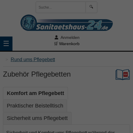
🔍
Anmelden
☰
🛒 Warenkorb
>
Rund ums Pflegebett
Zubehör Pflegebetten
Komfort am Pflegebett
Praktischer Beistelltisch
Sicherheit ums Pflegebett
Sicherheit und Komfort ums Pflegebett während der