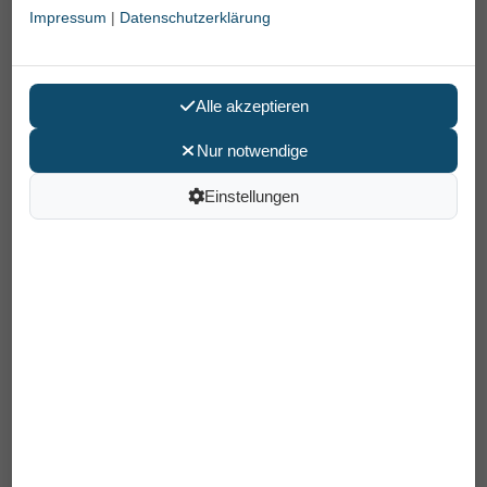
Impressum
|
Datenschutzerklärung
Alle akzeptieren
Nur notwendige
Einstellungen
Bettleiter
29,90 €
Preis pro Stück
inkl. MwSt /
Versand
: 6,90 €
Artikelnummer: 46600
EAN: 4250629311193
In den Warenkorb