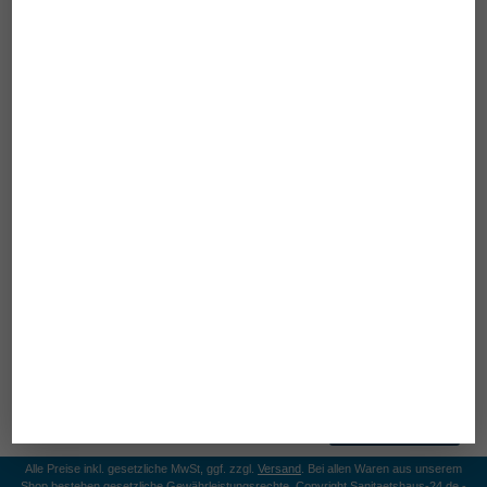
Betroffene in die Sprossen.
Technische Daten
Maximale Belastbarkeit: 200 kg
Länge: ca. 130 cm
Breite: ca. 30 cm
Material
Seil: Nylon
Sprossen: Holz
Bewertung
schreiben
Alle Preise inkl. gesetzliche MwSt, ggf. zzgl.
Versand
. Bei allen Waren aus unserem
Shop bestehen gesetzliche Gewährleistungsrechte. Copyright Sanitaetshaus-24.de -