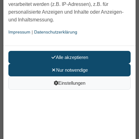
verarbeitet werden (z.B. IP-Adressen), z.B. für
personalisierte Anzeigen und Inhalte oder Anzeigen-
und Inhaltsmessung.
Impressum
|
Datenschutzerklärung
Alle akzeptieren
Nur notwendige
Einstellungen
Rhombo-Medical IM-Pression-
Decke
369,00 €
Preis pro Stück
inkl. MwSt /
Versand
: 0,00 €