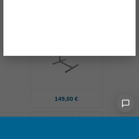
Bettgalgen RFM, 3-teilig
149,00 €
Haltestange Gripo Boden-
Decken-Stange