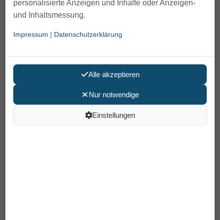
personalisierte Anzeigen und Inhalte oder Anzeigen-
und Inhaltsmessung.
Impressum
|
Datenschutzerklärung
Alle akzeptieren
Nur notwendige
Alpha Bettleiter
Einstellungen
119,00 €
Preis pro Stück
inkl. MwSt /
Versand
: 0,00 €
Artikelnummer: PM-6090
EAN: 4250355360908
In den Warenkorb