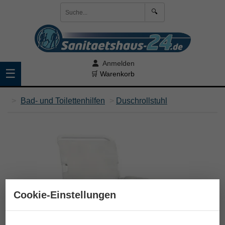
🔍
Anmelden
☰
🛒 Warenkorb
>
Bad- und Toilettenhilfen
>
Duschrollstuhl
Cookie-Einstellungen