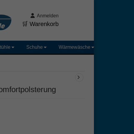
Anmelden
🛒 Warenkorb
tühle
Schuhe
Wärmewäsche
omfortpolsterung