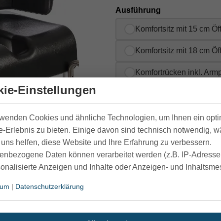
Ausführung
Komfortsitz mit 15 cm Ö
Komfortsitz mit 18 cm Ö
Komfortrücken inkl. Armp
ie-Einstellungen
Komfort Armlehnenpolst
rwenden Cookies und ähnliche Technologien, um Ihnen ein opt
Bitte Ausführung wählen
-Erlebnis zu bieten. Einige davon sind technisch notwendig, 
uns helfen, diese Website und Ihre Erfahrung zu verbessern.
enbezogene Daten können verarbeitet werden (z.B. IP-Adressen
sonalisierte Anzeigen und Inhalte oder Anzeigen- und Inhaltsm
Hersteller:
Etac
sum
|
Datenschutzerklärung