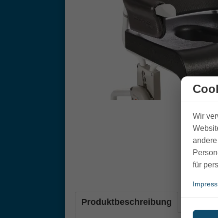
Cook
Wir ve
Website
andere 
Person
für per
Impres
Produktbeschreibung