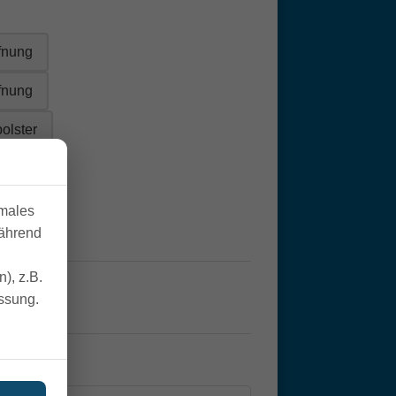
ffnung
ffnung
olster
er
imales
während
), z.B.
essung.