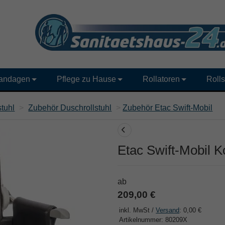
andagen
Pflege zu Hause
Rollatoren
Rolls
stuhl
>
Zubehör Duschrollstuhl
>
Zubehör Etac Swift-Mobil
Etac Swift-Mobil K
ab
209,00 €
inkl. MwSt /
Versand
: 0,00 €
Artikelnummer: 80209X