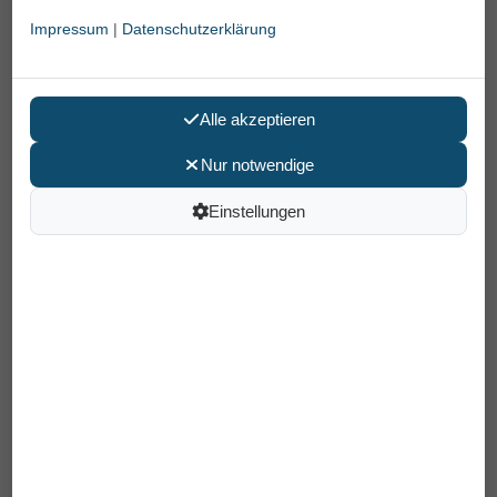
Impressum
|
Datenschutzerklärung
Alle akzeptieren
Nur notwendige
Einstellungen
Tisch, rechteckig für Haltestange
Gripo
599,00 €
Preis pro Stück
inkl. MwSt /
Versand
: 0,00 €
Artikelnummer: 35035165
EAN: 7070419351652