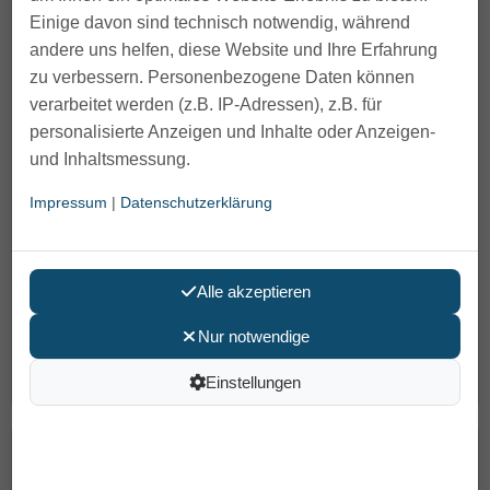
Roth Edelstahlplatten, 145x145 mm,
Einige davon sind technisch notwendig, während
Paar
andere uns helfen, diese Website und Ihre Erfahrung
zu verbessern. Personenbezogene Daten können
verarbeitet werden (z.B. IP-Adressen), z.B. für
personalisierte Anzeigen und Inhalte oder Anzeigen-
und Inhaltsmessung.
Impressum
|
Datenschutzerklärung
Die selbstklebenden Roth Edelstahlplatten, Paar 145 x
Alle akzeptieren
145 mm, benötigen Sie für die mobilen Haltegriffe, falls
Nur notwendige
Ihre Fliesen kleiner als 14 cm oder nicht
...
48,50 €
Einstellungen
Roth mobeli Ersatz-Saugkopf