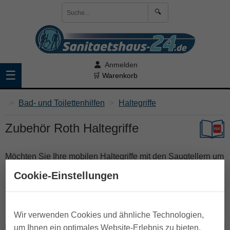
🔍
Anmelden
☰
🛒 Warenkorb
>
Bad- und Toilettenhilfen
>
Haltegriffe
Zubehör Roth Haltegriffe
Möchten Sie Ihre mobilen Haltegriffe mit den Saugtellern um
sinnvolles Zubehör ergänzen oder haben keinen
Cookie-Einstellungen
porendichten Untergrund zur Anbringung der mobilen
Haltegriffe finden Sie hier das richtige Original Zubehör von
Roth.
Wir verwenden Cookies und ähnliche Technologien,
um Ihnen ein optimales Website-Erlebnis zu bieten.