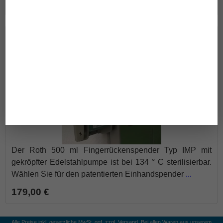
19,50 €
Roth Fingerrückenspender 500 ml
Der Roth 500 ml Fingerrückenspender Typ IMP mit
gekröpfter Edelstahlpumpe ist bei 134 ° C sterilisierbar.
Wählen Sie für den patentierten Einhandspender
...
179,00 €
Alle Preise inkl. gesetzliche MwSt, ggf. zzgl.
Versand
. Bei allen Waren aus unserem