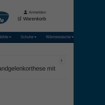
Anmelden
🛒 Warenkorb
tühle
Schuhe
Wärmewäsche
andgelenkorthese mit