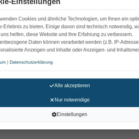
ie-Einstellungen
these mit Schnürung
ist eine gepolsterte Orthese für das
rwenden Cookies und ähnliche Technologien, um Ihnen ein opt
enen lassen sich entnehmen und anformen. Die speziell abg
-Erlebnis zu bieten. Einige davon sind technisch notwendig, 
Benutzung einer Gehhilfe wie einen Rollator.
uns helfen, diese Website und Ihre Erfahrung zu verbessern.
enbezogene Daten können verarbeitet werden (z.B. IP-Adressen
sonalisierte Anzeigen und Inhalte oder Anzeigen- und Inhaltsm
t volarer und dorsaler Verstärkung
sum
|
Datenschutzerklärung
nd entnehmbar
Alle akzeptieren
 einfache und sichere Handhabung
almaren Bereich ermöglicht Verwendung in Kombination mit Gehh
Nur notwendige
ign
Einstellungen