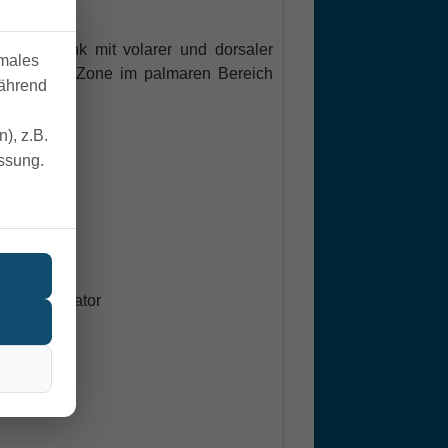
 Handgelenk mit volarer und dorsaler
imales
epolsterte Zone im palmaren Bereich
während
), z.B.
essung.
ilfen/Rollator