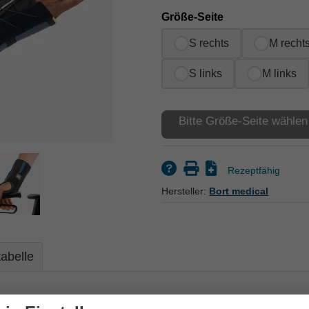
Größe-Seite
S rechts
M recht
S links
M links
Bitte Größe-Seite wählen
Rezeptfähig
Hersteller:
Bort medical
abelle
lenkorthese mit Schnürung