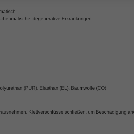
umatisch
h-rheumatische, degenerative Erkrankungen
Polyurethan (PUR), Elasthan (EL), Baumwolle (CO)
rausnehmen. Klettverschlüsse schließen, um Beschädigung an