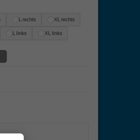
s
L rechts
XL rechts
L links
XL links