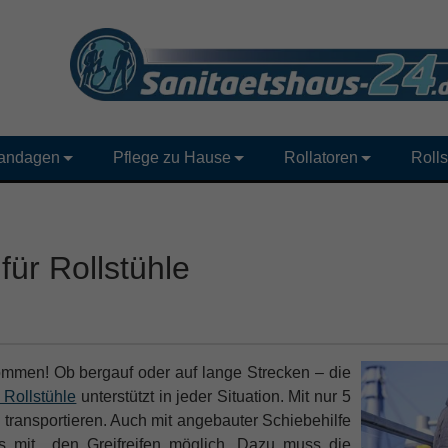
andagen
Pflege zu Hause
Rollatoren
Rolls
 für Rollstühle
ommen! Ob bergauf oder auf lange Strecken – die
 Rollstühle
unterstützt in jeder Situation. Mit nur 5
zu transportieren. Auch mit angebauter Schiebehilfe
ls mit den Greifreifen möglich. Dazu muss die