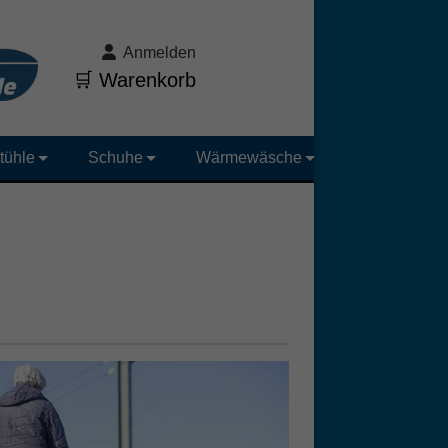
Anmelden
🛒 Warenkorb
tühle
Schuhe
Wärmewäsche