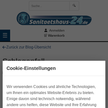
🔍
Anmelden
☰
🛒 Warenkorb
Zurück zur Blog-Übersicht
Schlaganfall
Cookie-Einstellungen
11. February 2017
Schlaganfall
ist ein Oberbegriff für verschiedene
Wir verwenden Cookies und ähnliche Technologien,
Gehirnerkrankungen. Unter einem Schlaganfall (auch
um Ihnen ein optimales Website-Erlebnis zu bieten.
»Apoplex« oder »Hirninsult« genannt) versteht man eine
Einige davon sind technisch notwendig, während
plötzlich auftretende Störung der Durchblutung im Gehirn. Je
andere uns helfen, diese Website und Ihre Erfahrung