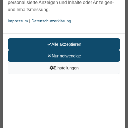
personalisierte Anzeigen und Inhalte oder Anzeigen-
und Inhaltsmessung.
Impressum
|
Datenschutzerklärung
Alle akzeptieren
Nur notwendige
Einstellungen
Fußtritt mit Haltegriff
59,90 €
Preis pro Stück
inkl. MwSt /
Versand
: 6,90 €
Artikelnummer: 26020100
EAN: 4048792025258
In den Warenkorb