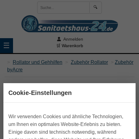
🔍
Anmelden
☰
🛒 Warenkorb
>
Rollator und Gehhilfen
>
Zubehör Rollator
>
Zubehör
byAcre
Cookie-Einstellungen
Wir verwenden Cookies und ähnliche Technologien,
um Ihnen ein optimales Website-Erlebnis zu bieten.
Einige davon sind technisch notwendig, während