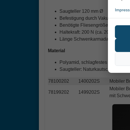
Impres
Saugteller 120 mm Ø
Befestigung durch Vakuumhebel
Benötigte Fliesengröße mindeste
Haltekraft: 200 N (ca. 20 kg)
Länge Schwenkarmadapter 300 mm
Material
Polyamid, schlagfestes PVC, rostf
Saugteller: Naturkautschuk
78100202
1400202S
Mobiler B
Mobiler B
78199202
1499202S
mit Schw