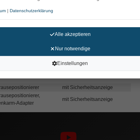
sum
|
Datenschutzerklärung
ns 130 x 130 mm
Alle akzeptieren
, optional
Nur notwendige
Einstellungen
reier Edelstahl
rausepositionierer
mit Sicherheitsanzeige
rausepositionierer,
mit Sicherheitsanzeige
enkarm-Adapter