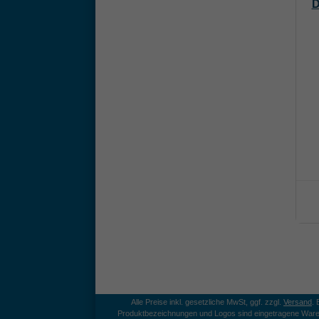
D
Alle Preise inkl. gesetzliche MwSt, ggf. zzgl.
Versand
.
Produktbezeichnungen und Logos sind eingetragene Ware