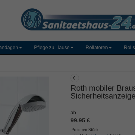
andagen
Pflege zu Hause
Rollatoren
Rolls
Roth mobiler Braus
Sicherheitsanzeig
ab
99,95 €
Preis pro Stück