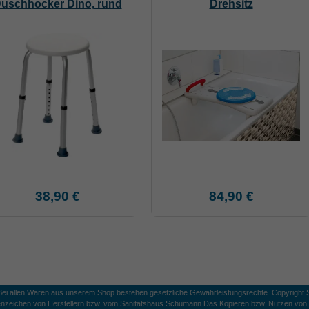
uschhocker Dino, rund
Drehsitz
38,90 €
84,90 €
 Bei allen Waren aus unserem Shop bestehen gesetzliche Gewährleistungsrechte. Copyright S
nzeichen von Herstellern bzw. vom Sanitätshaus Schumann.
Das Kopieren bzw. Nutzen von B