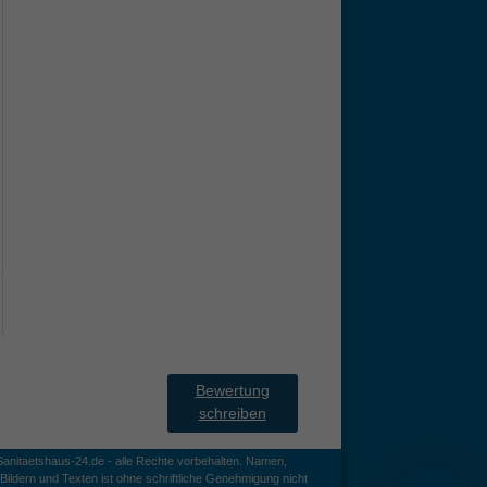
Bewertung
schreiben
anitaetshaus-24.de - alle Rechte vorbehalten. Namen,
ildern und Texten ist ohne schriftliche Genehmigung nicht