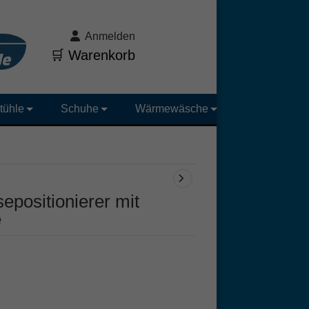
Anmelden
🛒 Warenkorb
tühle
Schuhe
Wärmewäsche
epositionierer mit
e