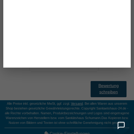
11,90 €
Bewertung
schreiben
Alle Preise inkl. gesetzliche MwSt, ggf. zzgl.
Versand
. Bei allen Waren aus unserem
Shop bestehen gesetzliche Gewährleistungsrechte. Copyright Sanitaetshaus-24.de -
alle Rechte vorbehalten. Namen, Produktbezeichnungen und Logos sind eingetragene
Warenzeichen von Herstellern bzw. vom Sanitätshaus Schumann.
Das Kopieren bzw.
Nutzen von Bildern und Texten ist ohne schriftliche Genehmigung nicht gestattet.
Cookie-Einstellungen