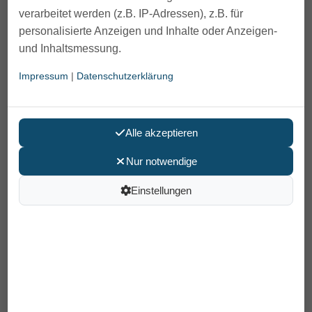
verarbeitet werden (z.B. IP-Adressen), z.B. für
personalisierte Anzeigen und Inhalte oder Anzeigen-
und Inhaltsmessung.
Impressum
|
Datenschutzerklärung
Alle akzeptieren
SHP CUBE GEL Rollstuhl- u.
Antidekubitus Sitzkissen
Nur notwendige
Einstellungen
119,00 €
Preis pro Stück
inkl. MwSt /
Versand
: 0,00 €
Artikelnummer: 11.39.02.1007
Größe
40x42x8 cm
42x42x8 cm