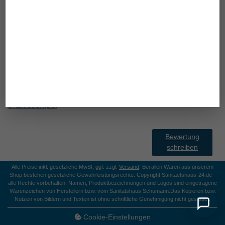
Sitzhöhe
zusätzliche Informationen
Gebrauchsanweisung SHP Softline Cube Gel
Sitzkissen.pdf
Bewertung
schreiben
Alle Preise inkl. gesetzliche MwSt, ggf. zzgl.
Versand
. Bei allen Waren aus unserem
Shop bestehen gesetzliche Gewährleistungsrechte. Copyright Sanitaetshaus-24.de -
alle Rechte vorbehalten. Namen, Produktbezeichnungen und Logos sind eingetragene
Warenzeichen von Herstellern bzw. vom Sanitätshaus Schumann.
Das Kopieren bzw.
Nutzen von Bildern und Texten ist ohne schriftliche Genehmigung nicht gestattet.
Cookie-Einstellungen