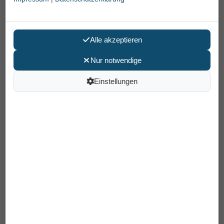
Alle akzeptieren
Nur notwendige
Einstellungen
Nachtwaechter Schlafmaske ANINA
27,90 €
24,90 €
Preis pro Stück
inkl. MwSt /
Versand
: 6,90 €
Artikelnummer: 16360500
EAN: 4260626830290