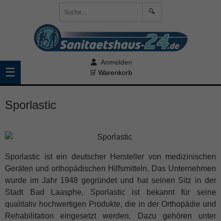
🔍
Anmelden
☰
🛒 Warenkorb
Sporlastic
Sporlastic ist ein deutscher Hersteller von medizinischen
Geräten und orthopädischen Hilfsmitteln. Das Unternehmen
wurde im Jahr 1948 gegründet und hat seinen Sitz in der
Stadt Bad Laasphe. Sporlastic ist bekannt für seine
qualitativ hochwertigen Produkte, die in der Orthopädie und
Rehabilitation eingesetzt werden. Dazu gehören unter