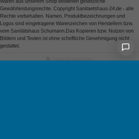
Waren aus unserem Shop bestehen gesetzliche
Gewährleistungsrechte. Copyright Sanitaetshaus-24.de - alle
Rechte vorbehalten. Namen, Produktbezeichnungen und
Logos sind eingetragene Warenzeichen von Herstellern bzw.
vom Sanitätshaus Schumann.
Das Kopieren bzw. Nutzen von
Bildern und Texten ist ohne schriftliche Genehmigung nicht
gestattet.
Cookie-Einstellungen
Artikel wurde in den Warenkorb gelegt
Der Artikel wurde erfolgreich zu Ihrem Warenkorb hinzugefügt.
Zum Warenkorb
Weiter einkaufen
PDF-Katalog wird erstellt
Bitte haben Sie einen Moment Geduld, während wir Ihren