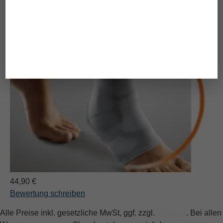
44,90 €
Bewertung schreiben
Alle Preise inkl. gesetzliche MwSt, ggf. zzgl.
Versand
. Bei allen