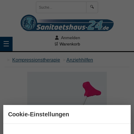
🔍
Anmelden
☰
🛒 Warenkorb
>
Kompressionstherapie
>
Anziehhilfen
Cookie-Einstellungen