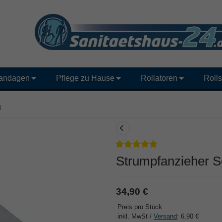
andagen
Pflege zu Hause
Rollatoren
Rolls
n
Strumpfanzieher S
34,90 €
Preis pro Stück
inkl. MwSt /
Versand
: 6,90 €