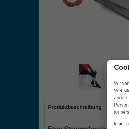
Cook
Wir ve
Website
andere 
Person
Produktbeschreibung
für per
Impres
Etac Strumpfanzieher So