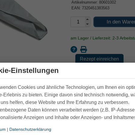
Artikelnummer: 80601002
EAN: 7320451383563
In den Ware
am Lager / Lieferzeit: 2-3 Arbeits
Rezept einreichen
ie-Einstellungen
Hersteller:
Etac
rwenden Cookies und ähnliche Technologien, um Ihnen ein opt
-Erlebnis zu bieten. Einige davon sind technisch notwendig, 
uns helfen, diese Website und Ihre Erfahrung zu verbessern.
enbezogene Daten können verarbeitet werden (z.B. IP-Adressen
sonalisierte Anzeigen und Inhalte oder Anzeigen- und Inhaltsm
sum
|
Datenschutzerklärung
cky, kurz