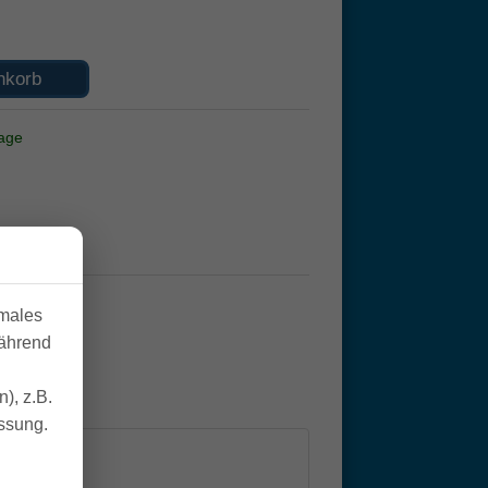
nkorb
tage
imales
während
), z.B.
essung.