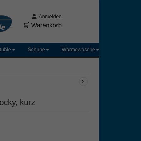
Anmelden
🛒 Warenkorb
tühle
Schuhe
Wärmewäsche
ocky, kurz