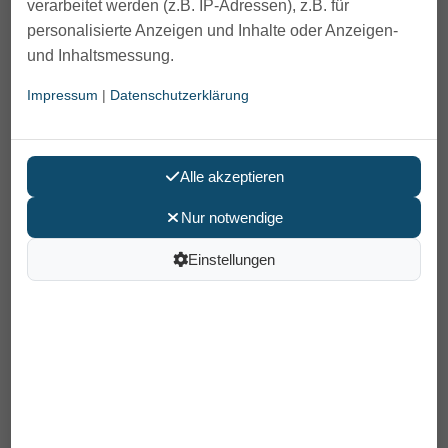
verarbeitet werden (z.B. IP-Adressen), z.B. für
personalisierte Anzeigen und Inhalte oder Anzeigen-
und Inhaltsmessung.
Impressum
|
Datenschutzerklärung
Alle akzeptieren
Nur notwendige
medi Vario-Griff-Butler Anziehhilfe
Einstellungen
89,95 €
Preis pro Stück
inkl. MwSt /
Versand
: 6,90 €
Artikelnummer: 6900051000
EAN: 4026398157603
In den Warenkorb