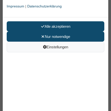
Impressum
|
Datenschutzerklärung
Alle akzeptieren
Nur notwendige
Einstellungen
Bettschutzeinlage Attends cover dri
plus 60 x 90
39,95 €
Preis pro Pack