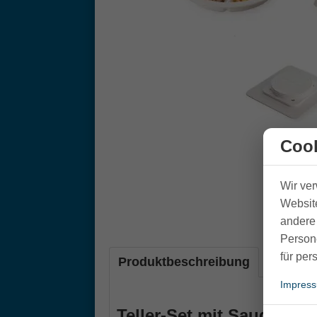
Cook
Wir ve
Website
andere 
Person
für per
Produktbeschreibung
Impres
Teller-Set mit Saugnapf