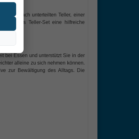
inem 3-fach unterteilten Teller, einer
t ist das Teller-Set eine hilfreiche
it bei Essen und unterstützt Sie in der
eichter alleine zu sich nehmen können.
ive zur Bewältigung des Alltags. Die