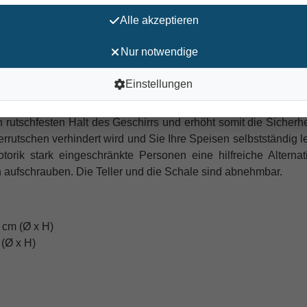
Alle akzeptieren
pf-Befestigung
besteht aus einem Teller mit erhöhtem Rand, e
pf-Befestigung. Gerade bei eingeschränkter Handbeweglichkei
Nur notwendige
Einstellungen
n rutschfesten Halt des Geschirrs und erhöht somit die Sicherhe
rrutschen verhindert wird und Sie Ihre Speisen selbstständig l
orik stark eingeschränkte Personen eine hilfreiche Alternat
h aufschrauben. Die Teller und die Schale sind abnehmbar.
 cm (Ø x H)
 (Ø x H)