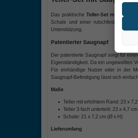
Das praktische
Teller-Set mit Saugna
Schale und einer rutschfesten Saugna
Unterstützung.
Patentierter Saugnapf
Der patentierte Saugnapf sorgt für eine
Eigenständigkeit. Da ein ungewolltes Ve
Für einhändige Nutzer oder in der Mot
Saugnapf-Befestigung lässt sich einfac
Maße
Teller mit erhöhtem Rand: 23 x 7,2
Teller 3-fach unterteilt: 23 x 4,7 cm
Schale: 21 x 7,2 cm (Ø x H)
Lieferumfang