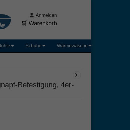
Anmelden
🛒 Warenkorb
tühle
Schuhe
Wärmewäsche
gnapf-Befestigung, 4er-