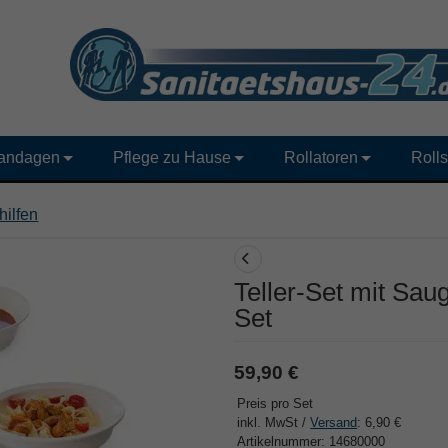
andagen
Pflege zu Hause
Rollatoren
Rolls
hilfen
Teller-Set mit Sau
Set
59,90 €
Preis pro Set
inkl. MwSt /
Versand
: 6,90 €
Artikelnummer: 14680000