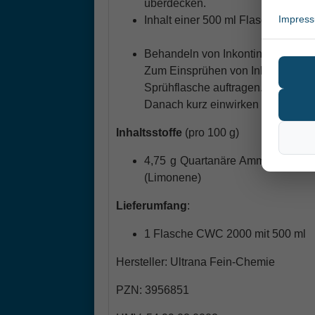
überdecken.
Impres
Inhalt einer 500 ml Flasche reicht 
Behandeln von Inkontinenz-Slips b
Zum Einsprühen von Inkontinenz-S
Sprühflasche auftragen.
Danach kurz einwirken lassen.
Inhaltsstoffe
(pro 100 g)
4,75 g Quartanäre Ammoniumverbin
(Limonene)
Lieferumfang
:
1 Flasche CWC 2000 mit 500 ml
Hersteller: Ultrana Fein-Chemie
PZN: 3956851