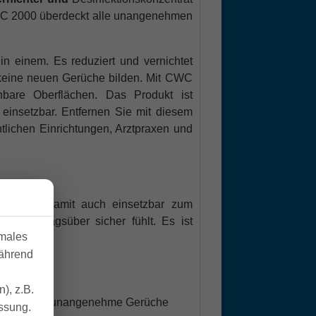
CWC 2000 überdeckt alle unangenehmen
in einem. Es reduziert und vernichtet
 keine neuen Gerüche bilden. Mit CWC
hbare Oberflächen. Das Produkt ist
 einsetzbar. Entfernen Sie mit diesem
tlichen Einrichtungen, Arztpraxen und
stet und damit auch einsetzbar zum
 auch tagsüber sicher fühlt. Es ist
imales
während
), z.B.
a. 48 Stunden unangenehme Gerüche
essung.