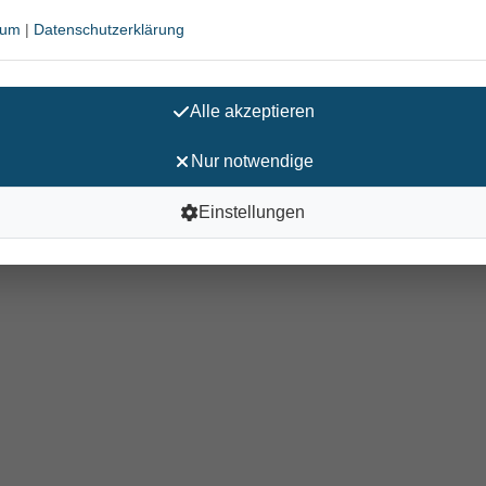
sum
|
Datenschutzerklärung
aus für ca. 80 Toilettenstuhlfüllungen.
zw. Inkontinenz-Material:
lips einfach vor dem Tragen aus ca. 10 – 15 cm Entfernung 1- 
Alle akzeptieren
Nur notwendige
Einstellungen
dungen, Benzyl-C12-16-alkyldimethyl-Chloride, unter 5 % nich