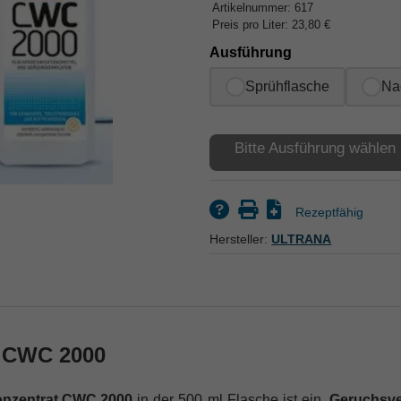
Artikelnummer: 617
Preis pro Liter: 23,80 €
Ausführung
Sprühflasche
Na
Bitte Ausführung wählen
Rezeptfähig
Hersteller:
ULTRANA
t CWC 2000
onzentrat
CWC
2000
in der 500 ml Flasche ist ein
Geruchsve