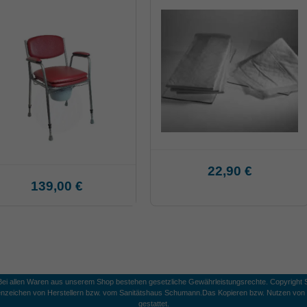
22,90 €
139,00 €
 Bei allen Waren aus unserem Shop bestehen gesetzliche Gewährleistungsrechte. Copyright S
nzeichen von Herstellern bzw. vom Sanitätshaus Schumann.
Das Kopieren bzw. Nutzen von B
gestattet.