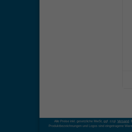
Alle Preise inkl. gesetzliche MwSt, ggf. zzgl.
Versand
.
Produktbezeichnungen und Logos sind eingetragene Ware