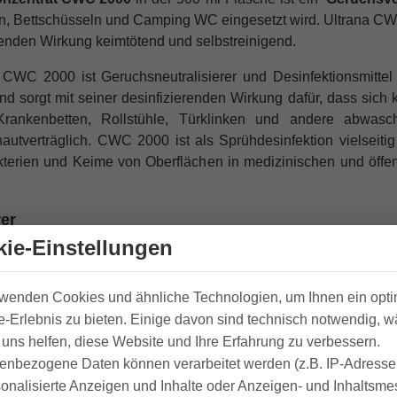
en, Bettschüsseln und Camping WC eingesetzt wird. Ultrana 
erenden Wirkung keimtötend und selbstreinigend.
 CWC 2000 ist Geruchsneutralisierer und Desinfektionsmittel 
 sorgt mit seiner desinfizierenden Wirkung dafür, dass sich
 Krankenbetten, Rollstühle, Türklinken und andere abwasc
autverträglich. CWC 2000 ist als Sprühdesinfektion vielseitig
kterien und Keime von Oberflächen in medizinischen und öffen
rer
ie-Einstellungen
 CWC 2000 ist mit positivem Ergebnis dermatologisch gete
erdeckt nahezu alle unangenehmen Gerüche, damit man sich
rwenden Cookies und ähnliche Technologien, um Ihnen ein opt
icht ätzend und somit einfach in der Handhabung.
-Erlebnis zu bieten. Einige davon sind technisch notwendig, 
uns helfen, diese Website und Ihre Erfahrung zu verbessern.
enbezogene Daten können verarbeitet werden (z.B. IP-Adressen
tuhl 2 Spritzer (ca. 7 ml) Ultrana CWC 2000 zugeben und für c
sonalisierte Anzeigen und Inhalte oder Anzeigen- und Inhaltsm