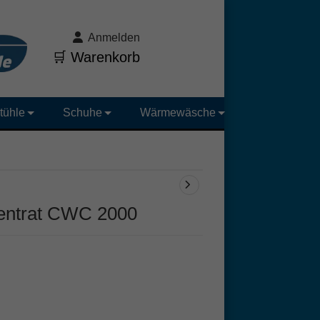
Anmelden
🛒 Warenkorb
tühle
Schuhe
Wärmewäsche
zentrat CWC 2000