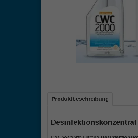
Produktbeschreibung
Desinfektionskonzentra
Das bewährte Ultrana
Desinfektionsk