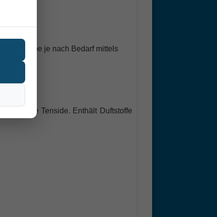
3 Pumphübe je nach Bedarf mittels
tionische Tenside. Enthält Duftstoffe