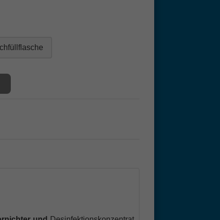
chfüllflasche
rnichter und
Desinfektionskonzentrat