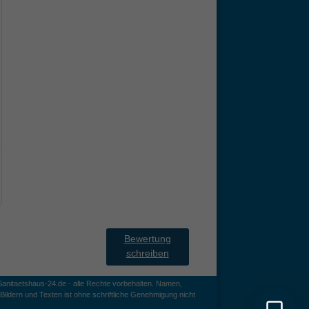
Bewertung
schreiben
anitaetshaus-24.de - alle Rechte vorbehalten. Namen,
ildern und Texten ist ohne schriftliche Genehmigung nicht