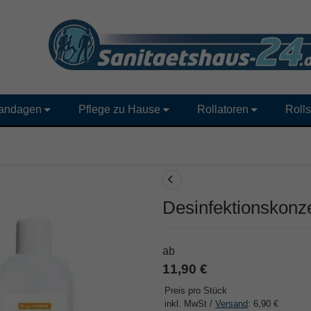
andagen
Pflege zu Hause
Rollatoren
Rolls
Desinfektionskon
ab
11,90 €
Preis pro Stück
inkl. MwSt /
Versand
: 6,90 €