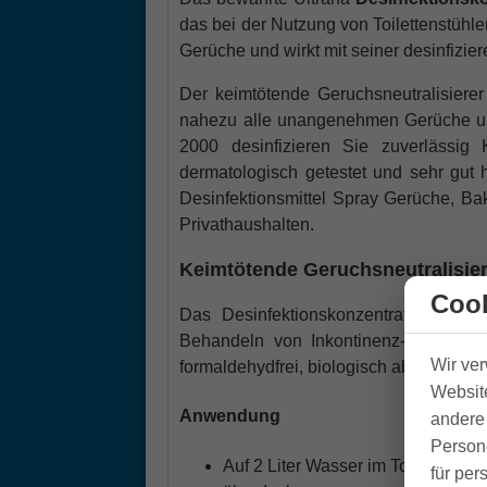
das bei der
Nutzung von Toilettenstühl
Gerüche und wirkt mit seiner desinfizi
Der keimtötende Geruchsneutralisierer
nahezu alle unangenehmen Gerüche und
2000 desinfizieren Sie zuverlässig
dermatologisch getestet und sehr gut h
Desinfektionsmittel Spray Gerüche, Ba
Privathaushalten.
Keimtötende Geruchsneutralisie
Cook
Das Desinfektionskonzentrat Ultrana
Behandeln von Inkontinenz-Slips. Üb
Wir ve
formaldehydfrei, biologisch abbaubar, n
Website
Anwendung
andere 
Person
Auf 2 Liter Wasser im Toilettens
für per