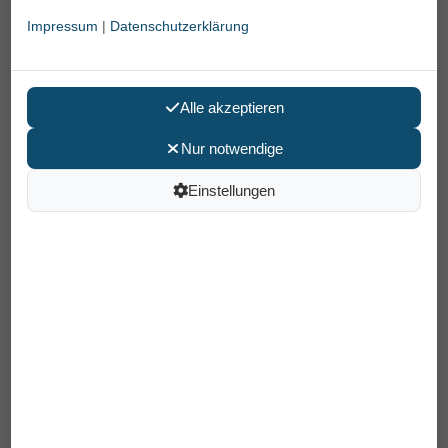
Impressum
|
Datenschutzerklärung
Alle akzeptieren
Nur notwendige
Einstellungen
Irrigator-Set 5-teilig
19,90 €
inkl. MwSt /
Versand
: 6,90 €
Artikelnummer: 14210100
EAN: 4048792002556
In den Warenkorb