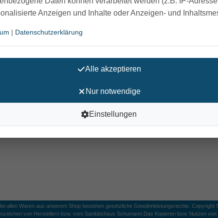
enbezogene Daten können verarbeitet werden (z.B. IP-Adressen
In den Ware
sonalisierte Anzeigen und Inhalte oder Anzeigen- und Inhaltsm
sum
|
Datenschutzerklärung
am Lager / Lieferzeit: 2-3 Arbeits
Alle akzeptieren
Rezept einreichen
Nur notwendige
 Kunststoff ist passend für alle Standard-Toilettenbecken.
Einstellungen
 Bei allen Waren aus unserem Shop bestehen gesetzliche Gewährleistungsrechte. Copyright S
nzeichen von Herstellern bzw. vom Sanitätshaus Schumann.
Das Kopieren bzw. Nutzen von B