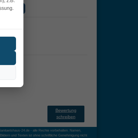
), z.B.
nkorb
essung.
tage
Bewertung
schreiben
anitaetshaus-24.de - alle Rechte vorbehalten. Namen,
ildern und Texten ist ohne schriftliche Genehmigung nicht