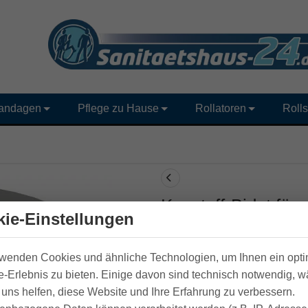
andagen
Pflege zu Hause
Rollatoren
Rolls
Kunstoff-Bidet für
ie-Einstellungen
14,90 €
rwenden Cookies und ähnliche Technologien, um Ihnen ein opt
inkl. MwSt /
Versand
: 6,90 €
-Erlebnis zu bieten. Einige davon sind technisch notwendig, 
Artikelnummer: 18000
uns helfen, diese Website und Ihre Erfahrung zu verbessern.
EAN: 2100000018734