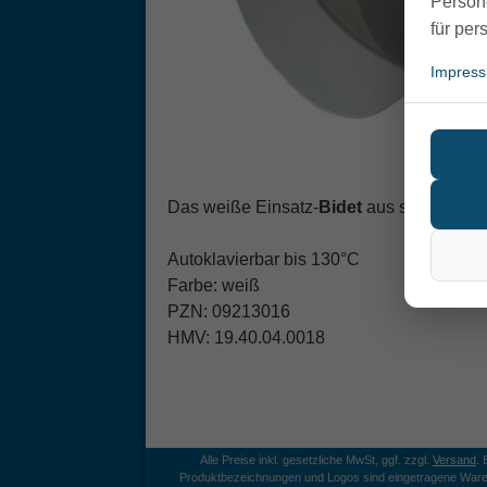
Person
für per
Impres
Das weiße Einsatz-
Bidet
aus schlagfestem
Autoklavierbar bis 130°C
Farbe: weiß
PZN: 09213016
HMV: 19.40.04.0018
Alle Preise inkl. gesetzliche MwSt, ggf. zzgl.
Versand
.
Produktbezeichnungen und Logos sind eingetragene Ware