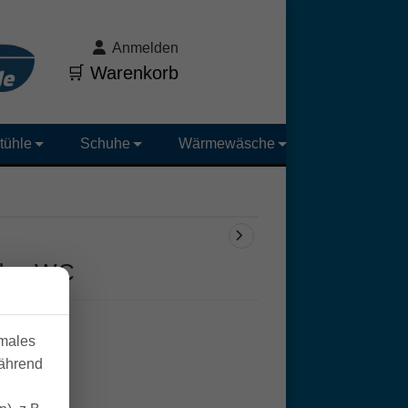
Anmelden
🛒 Warenkorb
tühle
Schuhe
Wärmewäsche
 das WC
imales
während