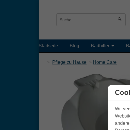
🔍
Startseite
Blog
Badhilfen
B
>
Pflege zu Hause
>
Home Care
Cook
Wir ve
Website
andere 