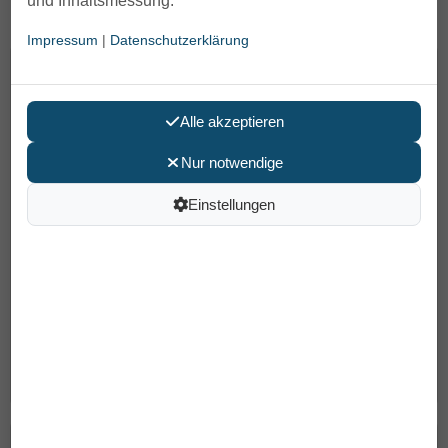
und Inhaltsmessung.
Einmalhosen mit einer Saugstärke, die für mittlere
Inkontinenz geeignet ist.
Impressum
|
Datenschutzerklärung
MoliCare Premium MEN PAD Einlagen
Alle akzeptieren
Nur notwendige
Einstellungen
MoliCare Premium MEN PAD Einlagen sind anatomisch
geformte Einlagen in Taschenform speziell für Männer
mit mittlerer Blasenschwäche.
15,90 €
Inkontinenzslip Seni Active Classic