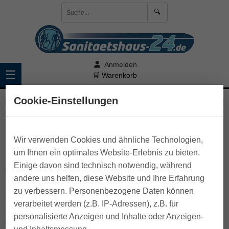
🔍
Anmelden
☰
🛒 Warenkorb
Cookie-Einstellungen
>
Pflege zu Hause
>
Inkontinenzartikel
>
Inkontinenz-
Einlagen
Mittlere Inkontinenz
Wir verwenden Cookies und ähnliche Technologien,
um Ihnen ein optimales Website-Erlebnis zu bieten.
Hier werden Ihnen Produkte angeboten, die Sie beim
Einige davon sind technisch notwendig, während
Verlust größerer Urinmengen oder -schüben schützen.
andere uns helfen, diese Website und Ihre Erfahrung
Diese Produkte sind auch geeignet, wenn Sie
zu verbessern. Personenbezogene Daten können
Toilettendrang verspüren, diese aber nicht immer rechtzeitig
verarbeitet werden (z.B. IP-Adressen), z.B. für
erreichen. In diesem Bereich finden Sie unter anderem
personalisierte Anzeigen und Inhalte oder Anzeigen-
größere anatomisch geformte Einlagen, Vorlagen und