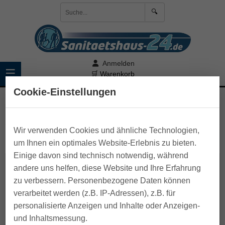
🔍
Anmelden
☰
🛒 Warenkorb
Cookie-Einstellungen
>
Pflege zu Hause
>
Inkontinenzartikel
>
Inkontinenz-
Slips
Wir verwenden Cookies und ähnliche Technologien,
leichte bis mittlere Inkontinenz
um Ihnen ein optimales Website-Erlebnis zu bieten.
Einige davon sind technisch notwendig, während
Suprima Bodyguard-Slip
andere uns helfen, diese Website und Ihre Erfahrung
zu verbessern. Personenbezogene Daten können
verarbeitet werden (z.B. IP-Adressen), z.B. für
personalisierte Anzeigen und Inhalte oder Anzeigen-
und Inhaltsmessung.