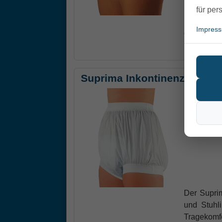
für per
Suprima In
Impres
genutzt w
34,90 €
Suprima Inkontinenz-Slip, 
Der Suprim
und Stuhl
Tragekomf