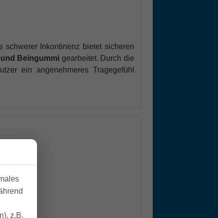
 schwerer Inkontinenz bietet sicheren
- und Beingummi
gearbeitet. Durch die
Nutzer ein angenehmeres Tragegefühl
imales
während
), z.B.