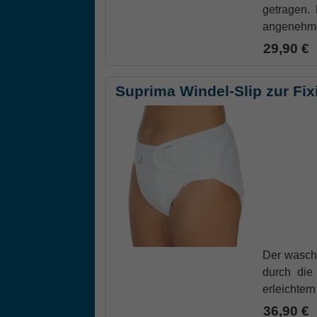
getragen.
angenehme
29,90 €
Suprima Windel-Slip zur Fi
Der waschb
durch die
erleichter
36,90 €