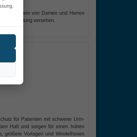
essung.
Inkontinenz kann von Damen und Herren
PU Beschichtung versehen.
hutz für Patienten mit schwerer Urin-
en Halt und sorgen für einen hohen
ts, größere Vorlagen und Windelhosen