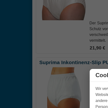
Der Suprim
Schutz vor
verschwei
vermittelt.
21,90 €
Suprima Inkontinenz-Slip P
Cook
Wir ve
Website
andere 
Person