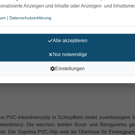
sonalisierte Anzeigen und Inhalte oder Anzeigen- und Inhaltsm
kontinenz-Slip in Schlupfform für die mittlere bis schwere 
sum
|
Datenschutzerklärung
erden. Bestehend aus 100% PVC sind
sie mit atmungsaktiver 
Alle akzeptieren
Schlupfform
Nur notwendige
Einstellungen
a PVC-Inkontinenzslip in Schlupfform bietet zuverlässigem Sc
inkontinenz. Die weichen, breiten
Bund- und Beingummis geb
ort. Der Suprima PVC-Slip wird als Überhose für Einwegpan