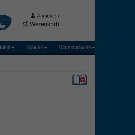
Anmelden
🛒 Warenkorb
tühle
Schuhe
Wärmewäsche