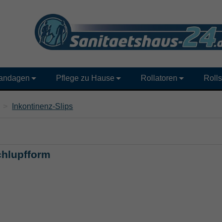
andagen
Pflege zu Hause
Rollatoren
Rolls
>
Inkontinenz-Slips
chlupfform