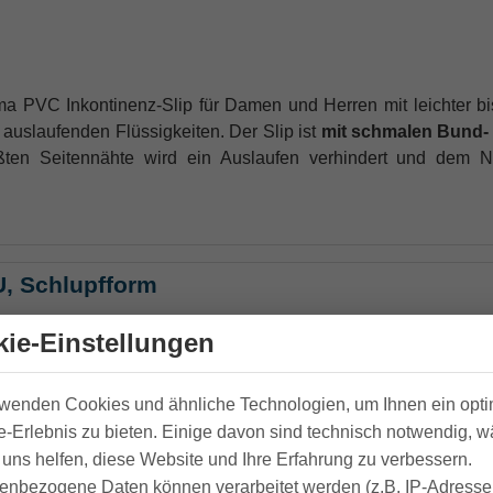
a PVC Inkontinenz-Slip für Damen und Herren mit leichter bis
 auslaufenden Flüssigkeiten. Der
Slip ist
mit schmalen Bund
ßten Seitennähte wird ein Auslaufen verhindert und dem 
U, Schlupfform
ie-Einstellungen
rwenden Cookies und ähnliche Technologien, um Ihnen ein opt
-Erlebnis zu bieten. Einige davon sind technisch notwendig, 
uns helfen, diese Website und Ihre Erfahrung zu verbessern.
enbezogene Daten können verarbeitet werden (z.B. IP-Adressen