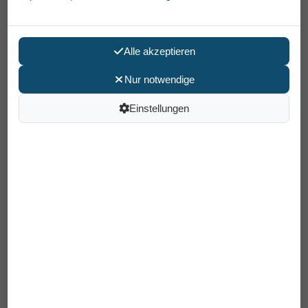
Alle akzeptieren
Nur notwendige
Einstellungen
Erbe Nagelknipser rostfrei mit Feile
6 cm
3,95 €
Preis pro Stück
inkl. MwSt /
Versand
: 6,90 €
Artikelnummer: 92630
EAN: 4031683926307