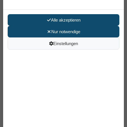
Alle akzeptieren
Nur notwendige
Einstellungen
Erbe-Pinzette Pastell Flex Mint
INOX 9 cm
8,95 €
Preis pro Stück
inkl. MwSt /
Versand
: 6,90 €
Artikelnummer: 92242
EAN: 4031683922408
In den Warenkorb