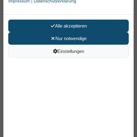
Impressum
|
Datenschutzerklärung
Alle akzeptieren
Nur notwendige
Einstellungen
Nagel-u. Nagelhautschere mit
Turmspitze 9 cm
22,95 €
Preis pro Stück
inkl. MwSt /
Versand
: 6,90 €
Artikelnummer: 91361
EAN: 4031683913611
In den Warenkorb