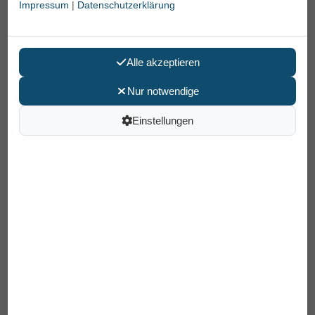
Impressum
|
Datenschutzerklärung
Alle akzeptieren
Nur notwendige
Einstellungen
Erbe Nagelschere mit Mikro-
Zahnung 9 cm, vernickelt
22,95 €
Preis pro Stück
inkl. MwSt /
Versand
: 6,90 €
Artikelnummer: 91381
EAN: 4031683913819
In den Warenkorb