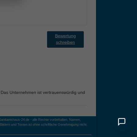
Bewertung
schreiben
t. Das Unternehmen ist vertrauenswürdig und
anitaetshaus-24.de - alle Rechte vorbehalten. Namen,
ildern und Texten ist ohne schriftliche Genehmigung nicht