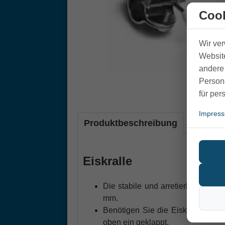
Cook
Wir ve
Website
andere 
Person
für per
Impres
Produktbeschreibung
Eiskralle
Die stabile und arretierbare
Eiskr
mm.
Benötigen Sie die Eiskralle aufg
oben ein geklappt.