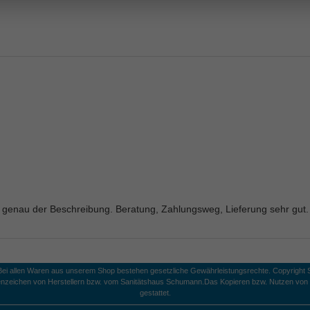
ach genau der Beschreibung. Beratung, Zahlungsweg, Lieferung sehr gu
 Bei allen Waren aus unserem Shop bestehen gesetzliche Gewährleistungsrechte. Copyright S
nzeichen von Herstellern bzw. vom Sanitätshaus Schumann.
Das Kopieren bzw. Nutzen von B
gestattet.