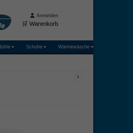
Anmelden
🛒 Warenkorb
tühle
Schuhe
Wärmewäsche