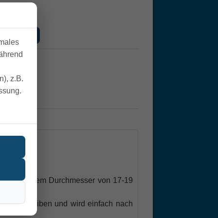
nkorb
imales
während
tage
), z.B.
essung.
tzen mit einem Durchmesser von 17-19
hilfe verbleiben und wird einfach nach