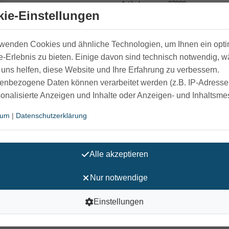
Artikelnummer: 37800
ie-Einstellungen
EAN: 4021313010346
In den Ware
rwenden Cookies und ähnliche Technologien, um Ihnen ein opt
-Erlebnis zu bieten. Einige davon sind technisch notwendig, 
am Lager / Lieferzeit: 2-3 Arbeits
uns helfen, diese Website und Ihre Erfahrung zu verbessern.
enbezogene Daten können verarbeitet werden (z.B. IP-Adressen
sonalisierte Anzeigen und Inhalte oder Anzeigen- und Inhaltsm
Rezept einreichen
sum
|
Datenschutzerklärung
Alle akzeptieren
Nur notwendige
alle
mit 5 Dornen ist geeignet für Gehstöcke und Unterarmstü
Einstellungen
rund der Witterung oder zu Hause nicht, kann sie an Ihrer Geh