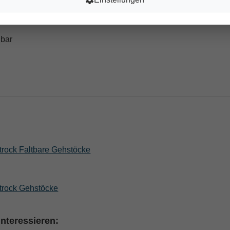
lbar
k Faltbare Gehstöcke
ck Gehstöcke
nteressieren: