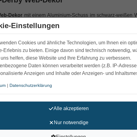
Web-Dekor
mit einem Aluminium-Schuss im schwarz-weißen We
n Personen die richtige Unterstützung bis zu einer Belastbarke
ie-Einstellungen
 bietet das Hilfsmittel aus dem Online Sanitätshaus klei
is zu einer maximalen Belastbarkeit von 100 kg. Ausgestattet m
rwenden Cookies und ähnliche Technologien, um Ihnen ein opt
nter dem schwarzen Derbygriff aus Kunststoff befindet, schlie
-Erlebnis zu bieten. Einige davon sind technisch notwendig, 
uns helfen, diese Website und Ihre Erfahrung zu verbessern.
enbezogene Daten können verarbeitet werden (z.B. IP-Adressen
sonalisierte Anzeigen und Inhalte oder Anzeigen- und Inhaltsm
bietet als Zusatzfunktion eine besonders leichte stufenl
ei körperlicher Einschränkung wie Arthose oder fehlender Kr
sum
|
Datenschutzerklärung
fenlos in der benötigten Griffhöhe zwischen 65 und 99 cm eins
duzierten Gastrock Gehstock klein verstauen, drücken Sie
Alle akzeptieren
ße von 65 cm zusammen.
Nur notwendige
Höheneinstellung
Einstellungen