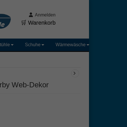
Anmelden
🛒 Warenkorb
tühle
Schuhe
Wärmewäsche
rby Web-Dekor