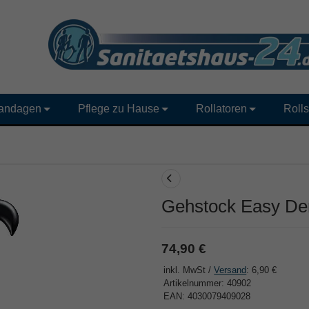
andagen
Pflege zu Hause
Rollatoren
Rolls
Gehstock Easy De
74,90 €
inkl. MwSt /
Versand
: 6,90 €
Artikelnummer: 40902
EAN: 4030079409028