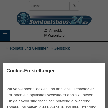
🔍
Anmelden
☰
🛒 Warenkorb
>
Rollator und Gehhilfen
>
Gehstock
Cookie-Einstellungen
Wir verwenden Cookies und ähnliche Technologien,
um Ihnen ein optimales Website-Erlebnis zu bieten.
Einige davon sind technisch notwendig, während
andere uns helfen, diese Website und Ihre Erfahrung