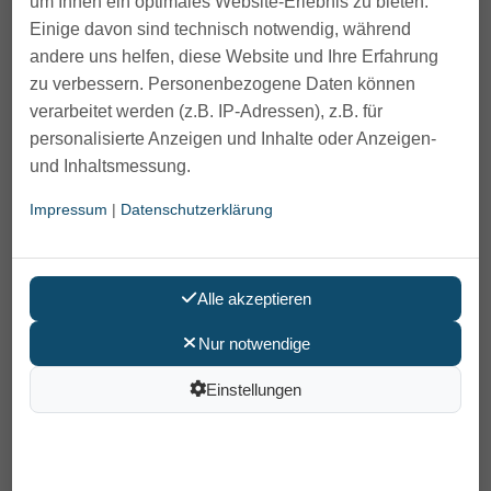
um Ihnen ein optimales Website-Erlebnis zu bieten.
Einige davon sind technisch notwendig, während
andere uns helfen, diese Website und Ihre Erfahrung
zu verbessern. Personenbezogene Daten können
verarbeitet werden (z.B. IP-Adressen), z.B. für
personalisierte Anzeigen und Inhalte oder Anzeigen-
und Inhaltsmessung.
Impressum
|
Datenschutzerklärung
Gehstock Step-Derby Flora-Flieder
Alle akzeptieren
64,90 €
Nur notwendige
Preis pro Stück
Einstellungen
inkl. MwSt /
Versand
: 6,90 €
Artikelnummer: 40226-18
EAN: 4030079226182
In den Warenkorb