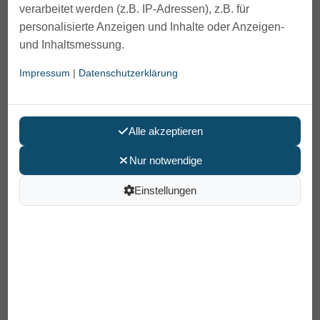
verarbeitet werden (z.B. IP-Adressen), z.B. für
personalisierte Anzeigen und Inhalte oder Anzeigen-
und Inhaltsmessung.
Impressum
|
Datenschutzerklärung
Alle akzeptieren
Nur notwendige
Gehstock Step-Derby Reflekt
Finesse
Einstellungen
79,90 €
Preis pro Stück
inkl. MwSt /
Versand
: 6,90 €
Artikelnummer: 40223-2
EAN: 4030079422324