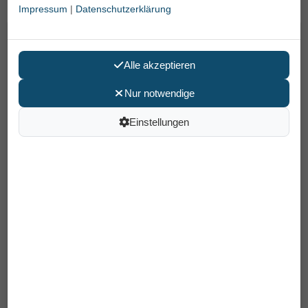
Pause nötig ist.
Impressum
|
Datenschutzerklärung
Rollz Motion 2 Rollator-Rollstuhl in
Alle akzeptieren
Einem
Nur notwendige
Einstellungen
Den Rollator-Rollstuhl Rollz Motion 2 in 1 mit
pannensicherer Pur-Soft-Bereifung können Sie einfach
vom Outdoor Rollator in einen komfortablen
Transportrollstuhl
...
869,00 €