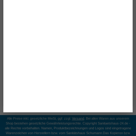
Rollz Motion Electric 3 in 1
Der Rollz Motion Electric 3 in 1 mit Luftbereifung ist
Rollator, Elektrorollstuhl und Transportrollstuhl mit
Schiebehilfe in einem. Gehen Sie so lange
...
2.990,00 €
Alle Preise inkl. gesetzliche MwSt, ggf. zzgl.
Versand
. Bei allen Waren aus unserem
Shop bestehen gesetzliche Gewährleistungsrechte. Copyright Sanitaetshaus-24.de -
alle Rechte vorbehalten. Namen, Produktbezeichnungen und Logos sind eingetragene
Warenzeichen von Herstellern bzw. vom Sanitätshaus Schumann.
Das Kopieren bzw.