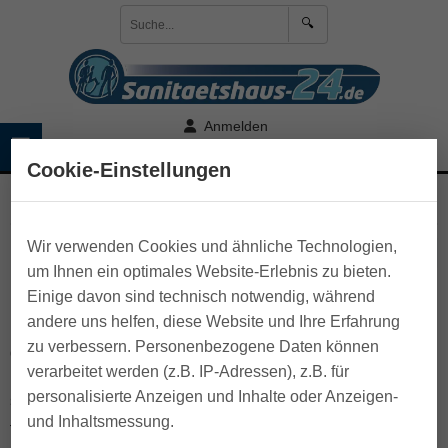
🔍
Anmelden
☰
🛒 Warenkorb
Cookie-Einstellungen
>
Rollator und Gehhilfen
>
Rollator
Rollz Motion
Wir verwenden Cookies und ähnliche Technologien,
um Ihnen ein optimales Website-Erlebnis zu bieten.
Einige davon sind technisch notwendig, während
Der Rollz Motion vereint modernes Design mit durchdachter
andere uns helfen, diese Website und Ihre Erfahrung
Funktionalität: Er ist Rollator und Rollstuhl in einem und
zu verbessern. Personenbezogene Daten können
damit die ideale Lösung für alle, die Wert auf Flexibilität und
verarbeitet werden (z.B. IP-Adressen), z.B. für
Unabhängigkeit legen. Mit nur wenigen Handgriffen lässt
personalisierte Anzeigen und Inhalte oder Anzeigen-
sich der Rollator in einen komfortablen Rollstuhl umwandeln
und Inhaltsmessung.
– perfekt für längere Ausflüge oder Momente, in denen eine