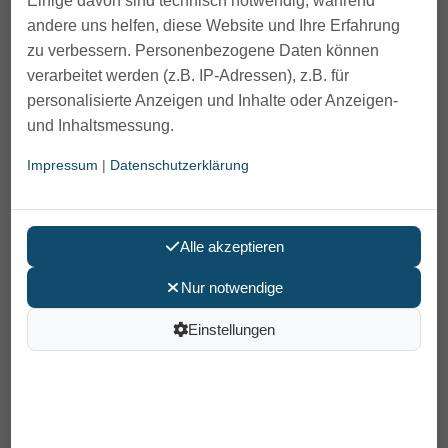
Einige davon sind technisch notwendig, während
andere uns helfen, diese Website und Ihre Erfahrung
zu verbessern. Personenbezogene Daten können
verarbeitet werden (z.B. IP-Adressen), z.B. für
personalisierte Anzeigen und Inhalte oder Anzeigen-
und Inhaltsmessung.
Impressum
|
Datenschutzerklärung
Multifunktionsrollstuhl Netti 4U CE
Alle akzeptieren
PLUS mit optionaler
Trommelbremse
Nur notwendige
Einstellungen
995,00 €
Preis pro Stück
inkl. MwSt /
Versand
: 0,00 €
Artikelnummer: 18.50.02.7056
Sitzbreite