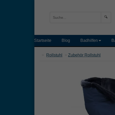
🔍
Startseite
Blog
Badhilfen
B
>
Rollstuhl
>
Zubehör Rollstuhl