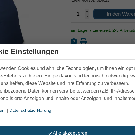
EAN: 4041314024012
In den Ware
am Lager / Lieferzeit: 2-3 Arbeits
ie-Einstellungen
Hersteller:
Rehaforum
rwenden Cookies und ähnliche Technologien, um Ihnen ein opt
-Erlebnis zu bieten. Einige davon sind technisch notwendig, 
uns helfen, diese Website und Ihre Erfahrung zu verbessern.
enbezogene Daten können verarbeitet werden (z.B. IP-Adressen
z marine Gr.5
sonalisierte Anzeigen und Inhalte oder Anzeigen- und Inhaltsm
sum
|
Datenschutzerklärung
t mit einem L-förmigen Reißverschluss ausgestattet. Die im ob
einere Gegenstände verstauen, nutzen Sie die praktische Seit
 verhindert, die über die Schiebegriffe gestreift werden. A
pannt werden kann.
Alle akzeptieren