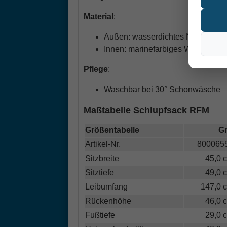
Material
:
Außen: wasserdichtes Nylonmateri
Innen: marinefarbiges Webpelzg
Pflege
:
Waschbar bei 30° Schonwäsche
Maßtabelle Schlupfsack RFM
Größentabelle
Gr
Artikel-Nr.
800065
Sitzbreite
45,0 
Sitztiefe
49,0 
Leibumfang
147,0 
Rückenhöhe
46,0 
Fußtiefe
29,0 