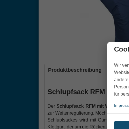
Cook
Wir ve
Produktbeschreibung
Website
andere 
Person
Schlupfsack RFM Webpel
für per
Impres
Der
Schlupfsack RFM mit Webpelz
is
zur Weitenregulierung. Möchten Sie kl
Schlupfsackes wird mit Gummischlaufen
Klettgurt, der um die Rückenlehne ges