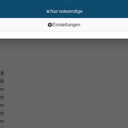
Nur notwendige
al,
Einstellungen
ewebe
.5
58
cm
cm
cm
cm
cm