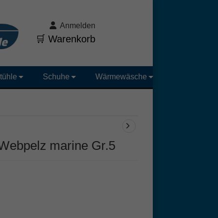
Anmelden
🛒 Warenkorb
tühle
Schuhe
Wärmewäsche
Webpelz marine Gr.5