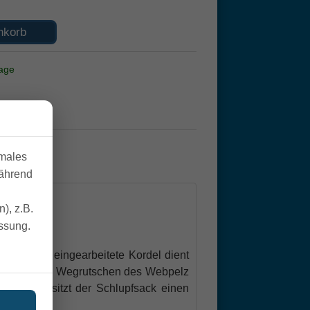
nkorb
tage
imales
während
), z.B.
essung.
eren Rand eingearbeitete Kordel dient
entasche. Ein Wegrutschen des Webpelz
ußerdem besitzt der Schlupfsack einen