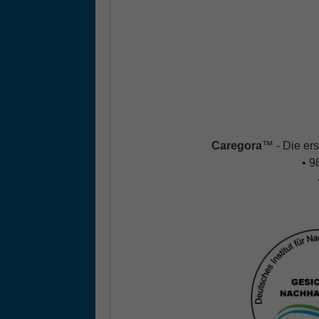
Caregora
™ - Die ers
• 9