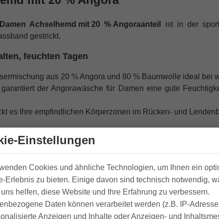
Damen Achselhemd
mit
20 %
Angoraanteil
ist in der spor
assband gestrickt.
lten, feuchten Tagen
asermischung aus 20 % Angora und 80 % Baumwolle ideal bei w
rantiert der Angorawäsche für Damen eine gute Feuchtigkeit
kt es Ihre empfindlichen Körperzonen im Rücken- und Lendenb
mendes natürliches Luftpolster auf der Haut, da es die Wärme
ie-Einstellungen
ein Luftpolster zwischen Ihrer Haut und der Angora Unter
rwenden Cookies und ähnliche Technologien, um Ihnen ein opt
perwärme hält und reguliert.
-Erlebnis zu bieten. Einige davon sind technisch notwendig, 
dern angenehme Wärme in der kälteren Jahreszeit.
uns helfen, diese Website und Ihre Erfahrung zu verbessern.
enbezogene Daten können verarbeitet werden (z.B. IP-Adressen
sonalisierte Anzeigen und Inhalte oder Anzeigen- und Inhaltsm
gora