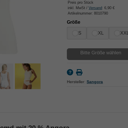
Preis pro Stück
inkl. MwSt /
Versand
: 6,90 €
Artikelnummer: 8010790
Größe
S
XL
XX
Bitte Größe wählen
Hersteller:
Sangora
emd mit 20 % Angora