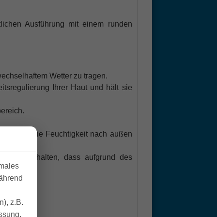
tlichen Ausführung mit einem runden
echselhaftem Wetter zu tragen.
sregulierung Ihrer Haut und hält sie
ereich.
 hält und die Feuchtigkeit nach außen
wäsche gehalten, dass aufgrund des
imales
während
), z.B.
essung.