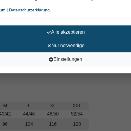
sum
|
Datenschutzerklärung
Alle akzeptieren
nähte
izierte Angorawolle, Animal Welfare Code
Nur notwendige
Einstellungen
M
L
XL
XXL
40/42
44/46
48/50
52/54
96
104
116
128