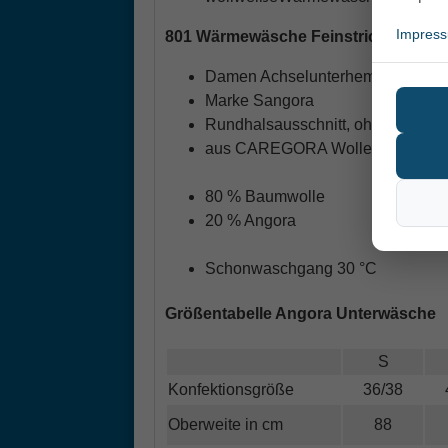
Impres
801 Wärmewäsche Feinstrick
Damen Achselunterhemd
Marke Sangora
Rundhalsausschnitt, ohne Seiten
aus CAREGORA Wolle, erste zertif
80 % Baumwolle
20 % Angora
Schonwaschgang 30 °C
Größentabelle Angora Unterwäsche
S
Konfektionsgröße
36/38
Oberweite in cm
88