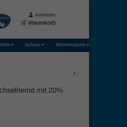
Anmelden
🛒 Warenkorb
tühle
Schuhe
Wärmewäsche
chselhemd mit 20%