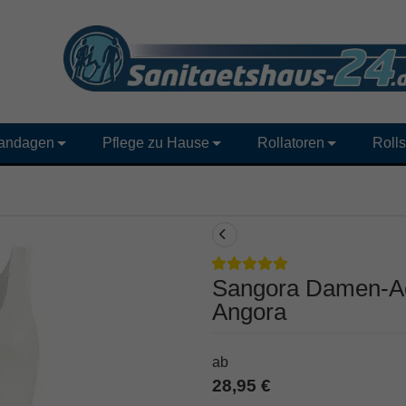
andagen
Pflege zu Hause
Rollatoren
Rolls
Sangora Damen-A
Angora
ab
28,95 €