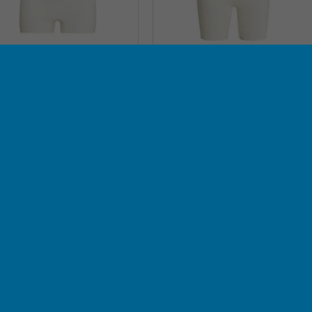
26,95 €
26,95 €
ra
al und haben eine super Passform!!