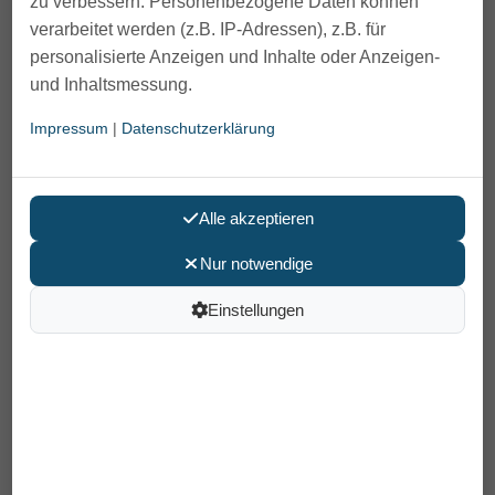
zu verbessern. Personenbezogene Daten können
verarbeitet werden (z.B. IP-Adressen), z.B. für
personalisierte Anzeigen und Inhalte oder Anzeigen-
und Inhaltsmessung.
Impressum
|
Datenschutzerklärung
Alle akzeptieren
Nur notwendige
Rebotec Toilettenstuhl Köln
Einstellungen
239,00 €
Preis pro Stück
inkl. MwSt /
Versand
: 0,00 €
Artikelnummer: 340.XX
Farbe