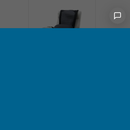
598,00 €
Vierfuß-
Unterarmgehstütze
Quadro schwarz