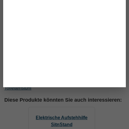
Sitzhöhe
52,0 cm
Sitzbreite
46,0 cm
maximale Belastbarkeit
130,0 kg
Gewicht
10,0 kg
Hilfsmittelnummer
33.40.04.0005
zusätzliche Informationen
Bedienungsanleitung Rebotec Dusch-
Toilettenstuhl
Diese Produkte könnten Sie auch interessieren:
Elektrische Aufstehhilfe
SitnStand