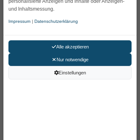
personalisierte Anzeigen und Inhalte oder Anzeigen-
und Inhaltsmessung.
Kniebandage Bauerfeind GenuTrain
Impressum
|
Datenschutzerklärung
69,90 €
Preis pro Stück
Alle akzeptieren
inkl. MwSt /
Versand
: 6,90 €
Artikelnummer: 05.04.01.0006
Nur notwendige
Größe
Einstellungen
2 titan
3 titan
4 titan
5 titan
6 titan
2 schwarz
3 schwarz
4 schwarz
5 schwarz
6 schwarz
Bitte Größe wählen