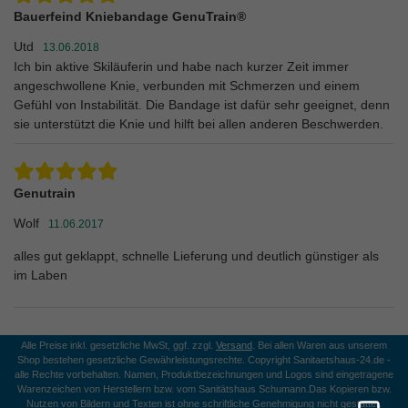
Bauerfeind Kniebandage GenuTrain®
Utd
13.06.2018
Ich bin aktive Skiläuferin und habe nach kurzer Zeit immer
angeschwollene Knie, verbunden mit Schmerzen und einem
Gefühl von Instabilität. Die Bandage ist dafür sehr geeignet, denn
sie unterstützt die Knie und hilft bei allen anderen Beschwerden.
Genutrain
Wolf
11.06.2017
alles gut geklappt, schnelle Lieferung und deutlich günstiger als
im Laben
Alle Preise inkl. gesetzliche MwSt, ggf. zzgl.
Versand
. Bei allen Waren aus unserem
Shop bestehen gesetzliche Gewährleistungsrechte. Copyright Sanitaetshaus-24.de -
alle Rechte vorbehalten. Namen, Produktbezeichnungen und Logos sind eingetragene
Warenzeichen von Herstellern bzw. vom Sanitätshaus Schumann.
Das Kopieren bzw.
Nutzen von Bildern und Texten ist ohne schriftliche Genehmigung nicht gestattet.