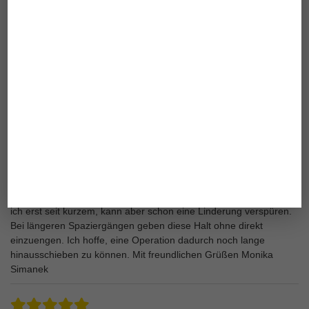
Bauerfeind Kniebandage GenuTrain®
Barbara
05.09.2019
Eine ideale Erleichterung im Alltag. Sitzt perfekt werde mir eine
zweite für das linke Knie bestellen.
Bauerfeind Kniebandage GenuTrain®
Monika S.
28.06.2018
Die langjährigen Schmerzen in beiden Knien sind durch
Gonarthrose und Knorpelverlust entstanden. Nachdem
Schmerzgel und Kortisonspritzen nur bedingt geholfen haben,
wurden mir die Genu Train Kniebandagen empfohlen. Diese habe
ich erst seit kurzem, kann aber schon eine Linderung verspüren.
Bei längeren Spaziergängen geben diese Halt ohne direkt
einzuengen. Ich hoffe, eine Operation dadurch noch lange
hinausschieben zu können. Mit freundlichen Grüßen Monika
Simanek