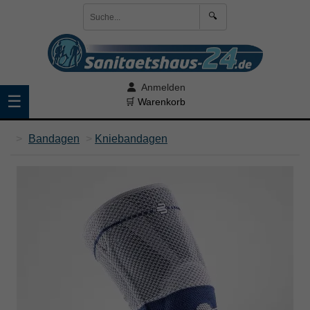
🔍
Anmelden
☰
🛒 Warenkorb
>
Bandagen
>
Kniebandagen