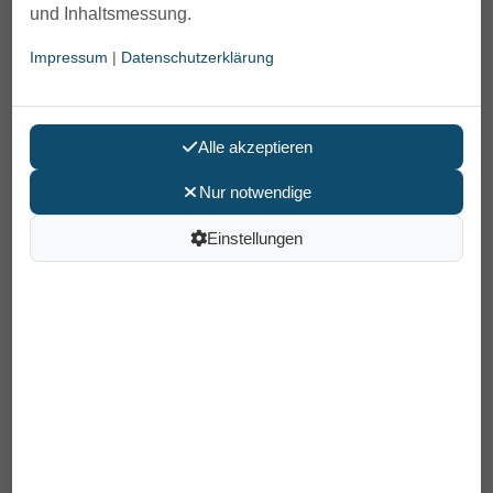
und Inhaltsmessung.
Impressum
|
Datenschutzerklärung
Alle akzeptieren
Nur notwendige
Beurer sprechende Glaswaage GS
39
Einstellungen
69,00 €
Preis pro Stück
inkl. MwSt /
Versand
: 6,90 €
Artikelnummer: 18674400
EAN: 4211125744007
In den Warenkorb