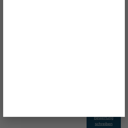
Abschaltautomatik, Überlastungsanzeige
Batterien 3 x AAA-LR03 (Micro-Batterie) enthalten
Größe Trittfläche in cm 28 x 34
Produktmaße in cm 35 x 34 x 2,3
Tragkraft / Einteilung 150 kg / 100 g
Umstellung kg/lb/st
Zifferngröße in mm 33
Reinigung: Verschmutzungen können mit einem
weichen, feuchten Lappen entfernt werden. Keine
Scheuermittel verwenden. Gut trocken wischen.
Bewertung
schreiben